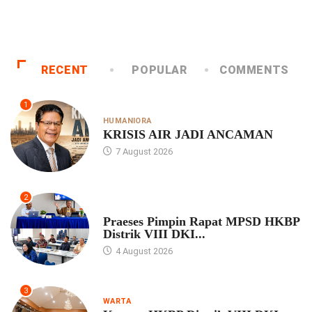
rkonsultasi Dengan Praeses
RECENT
POPULAR
COMMENTS
1
HUMANIORA
KRISIS AIR JADI ANCAMAN
7 August 2026
2
UNCATEGORIZED
Praeses Pimpin Rapat MPSD HKBP
Distrik VIII DKI...
4 August 2026
3
WARTA