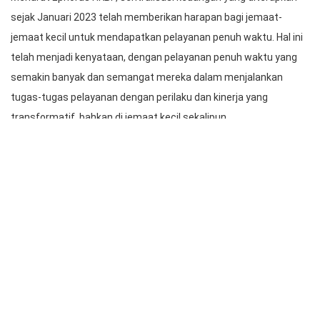
Ephorus HKBP mengunjungi sekaligus melayani ibadah di gereja
HKBP Lumban Sialaman
Menurut Ephorus HKBP, sentralisasi keuangan yang diterapkan
sejak Januari 2023 telah memberikan harapan bagi jemaat-
jemaat kecil untuk mendapatkan pelayanan penuh waktu. Hal ini
telah menjadi kenyataan, dengan pelayanan penuh waktu yang
semakin banyak dan semangat mereka dalam menjalankan
tugas-tugas pelayanan dengan perilaku dan kinerja yang
transformatif, bahkan di jemaat kecil sekalipun.