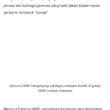
Paranginan
Ephorus HKBP, Pdt. Dr. Robinson Butarbutar, memimpin dan
ibadah Minggu Estomihi di HKBP Lumban Sialaman, Ressort
Paranginan, Distrik Humbang Habinsaran, Minggu (11/2/2024).
Ephorus HKBP mengunjungi sekaligus melayani ibadah di gereja
kecil sebagai wujud manifestasi pelayanan HKBP yang terus
mengalami peningkatan yang signifikan, terlihat dari antusiasme
jemaat dari berbagai generasi yang hadir dalam ibadah meski
gereja ini termasuk “mungil.”