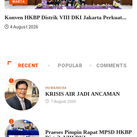
Seminar Pelatihan Zending HKBP Menteng Perkuat
Semangat...
4 August 2026
RECENT
POPULAR
COMMENTS
1
HUMANIORA
KRISIS AIR JADI ANCAMAN
7 August 2026
2
UNCATEGORIZED
Praeses Pimpin Rapat MPSD HKBP