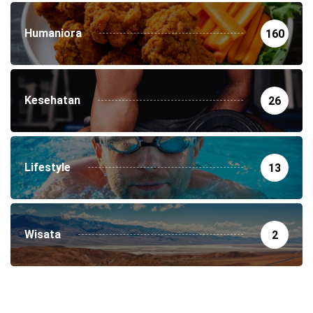
Humaniora
160
Kesehatan
26
Lifestyle
13
Wisata
2