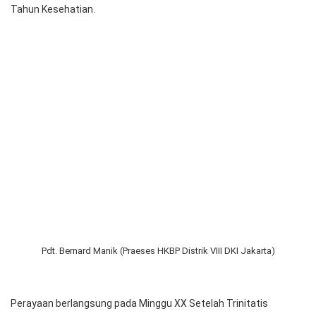
Pesta Gotilon dan Pesta HUT HKBP Ujung Menteng
HKBP Ujung Menteng Resort Ujung Menteng menggelar acara
pesta
gotilon
atau pesta panen yang dirangkai dengan perayaan
Hari Ulang Tahun (HUT) ke-39 HKBP Ujung Menteng serta puncak
Tahun Kesehatian.