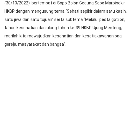
Pdt. Bernard Manik (Praeses HKBP Distrik VIII DKI Jakarta)
Perayaan berlangsung pada Minggu XX Setelah Trinitatis
(30/10/2022), bertempat di Sopo Bolon Gedung Sopo Marpingkir
HKBP dengan mengusung tema “Sehati sepikir dalam satu kasih,
satu jiwa dan satu tujuan” serta subtema “Melalui pesta gotilon,
tahun kesehatian dan ulang tahun ke-39 HKBP Ujung Menteng,
marilah kita mewujudkan kesehatian dan kesetiakawanan bagi
gereja, masyarakat dan bangsa”.