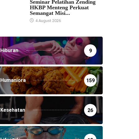
Seminar Pelatihan Zending
HKBP Menteng Perkuat
Semangat Misi...
4 August 2026
Hiburan
9
Humaniora
159
Kesehatan
26