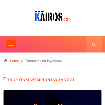
Home
TamanImpianJayaAncol
TAGS :TAMANIMPIANJAYAANCOL