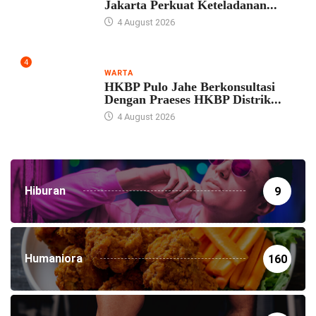
Jakarta Perkuat Keteladanan...
4 August 2026
4
WARTA
HKBP Pulo Jahe Berkonsultasi
Dengan Praeses HKBP Distrik...
4 August 2026
Hiburan
9
Humaniora
160