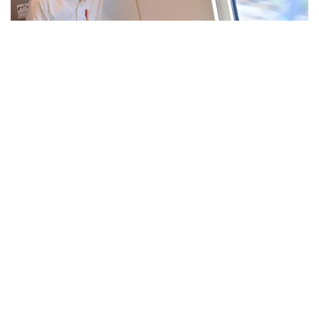
Jokowi Duduk Paling Depan, Kereta Cepat Berangkat Pukul 09.00 WIB
Jokowi didampingi Menteri Koordinator Bidang Kemaritiman dan
Investasi Luhut Binsar Pandjaitan, Menteri Perhubungan Budi
Karya Sumadi, Menteri BUMN Erick Thohir, Menteri ATR/BPN Hadi
Tjahjanto, Sekretaris Kabinet Pramono Anung, Pj Gubernur Jawa
Barat Bey Machmudin, Direktur Utama KAI Didiek Hartantyo, dan
Direktur Utama KCIC Dwiyana Slamet Riyadi. Selain itu, ada pula
para artis dan
influencer
.