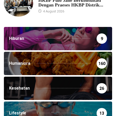
HKBP Pulo Jahe Berkonsultasi
Dengan Praeses HKBP Distrik...
4 August 2026
Hiburan
9
Humaniora
160
Kesehatan
26
Lifestyle
13