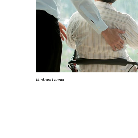
Ilustrasi Lansia.
Badan Pusat Statistik (BPS) memprediksikan adany
tahun 2045. Yakni sebanyak 19,90 persen dari total 
Sedangkan data dari Bappenas memprediksikan jumla
sekitar 20-25 persen dari total penduduk. Artinya, 