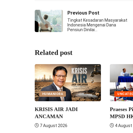
Previous Post
Tingkat Kesadaran Masyarakat
Indonesia Mengenai Dana
Pensiun Dinilai…
Related post
HUMANIORA
UNCATEGOR
KRISIS AIR JADI
Praeses Pim
ik VIII
ANCAMAN
MPSD HKBP 
t...
7 August 2026
4 August 20