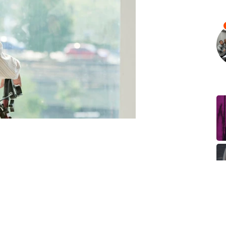
a peningkatan persentase penduduk lansia di Indonesia pada
penduduk Indonesia nantinya para lanjut usia atau lansia.
h lansia pada 2045 berjumlah sekitar 61,4 juta jiwa atau
satu dari lima penduduk Indonesia merupakan lansia.