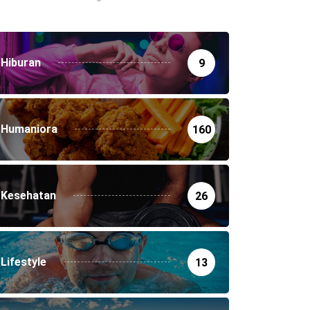
Hiburan
9
Humaniora
160
Kesehatan
26
Lifestyle
13