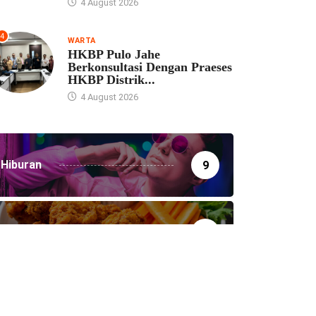
4 August 2026
4
WARTA
HKBP Pulo Jahe
Berkonsultasi Dengan Praeses
HKBP Distrik...
4 August 2026
Hiburan
9
Humaniora
160
Kesehatan
26