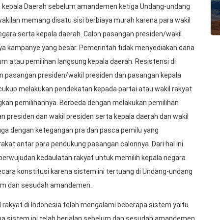
rta kepala Daerah sebelum amandemen ketiga Undang-undang
wakilan memang disatu sisi berbiaya murah karena para wakil
gara serta kepala daerah. Calon pasangan presiden/wakil
aya kampanye yang besar. Pemerintah tidak menyediakan dana
 atau pemilihan langsung kepala daerah. Resistensi di
 pasangan presiden/wakil presiden dan pasangan kepala
n cukup melakukan pendekatan kepada partai atau wakil rakyat
kan pemilihannya. Berbeda dengan melakukan pemilihan
n presiden dan wakil presiden serta kepala daerah dan wakil
juga dengan ketegangan pra dan pasca pemilu yang
at antar para pendukung pasangan calonnya. Dari hal ini
 perwujudan kedaulatan rakyat untuk memilih kepala negara
secara konstitusi karena sistem ini tertuang di Undang-undang
elum dan sesudah amandemen.
 rakyat di Indonesia telah mengalami beberapa sistem yaitu
dua sistem ini telah berjalan sebelum dan sesudah amandemen