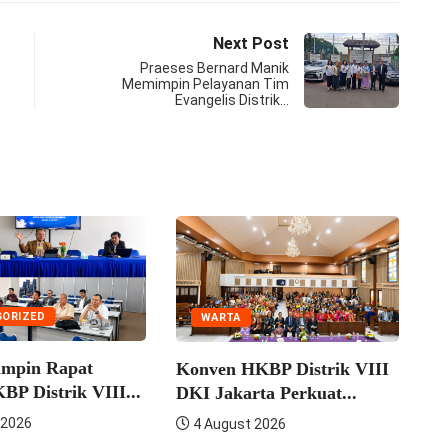
Next Post
Praeses Bernard Manik
Memimpin Pelayanan Tim
Evangelis Distrik…
IZED
H
WARTA
pin Rapat
KRI
Konven HKBP Distrik VIII
Distrik VIII...
AN
DKI Jakarta Perkuat...
26
7 A
4 August 2026