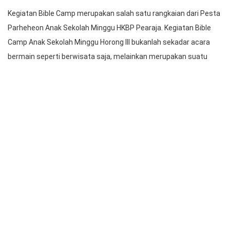
Pesta Parheheon Anak Sekolah Minggu HKBP Pearaja
Kegiatan Bible Camp merupakan salah satu rangkaian dari Pesta
Parheheon Anak Sekolah Minggu HKBP Pearaja. Kegiatan Bible
Camp Anak Sekolah Minggu Horong III bukanlah sekadar acara
bermain seperti berwisata saja, melainkan merupakan suatu
kesempatan untuk menumbuhkan iman anak melalui belajar
Alkitab secara bersama-sama disertai berbagai aktivitas untuk
menanamkan nilai rohani pada anak.