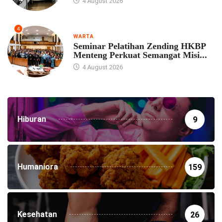
4 August 2026
4
WARTA
Seminar Pelatihan Zending HKBP
Menteng Perkuat Semangat Misi...
4 August 2026
Hiburan
9
Humaniora
159
Kesehatan
26