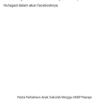
9 Juli 2022 yang diikuti oleh Anak Sekolah Minggu Horong III.
Pendeta HKBP Resort Pearaja Pdt. Saor Hutagaol didampingi
pelayan penuh waktu lainnya serta Guru Sekolah Minggu
bersama Anak Sekolah Minggu tampak bersukacita dalam sesi
foto bersama di depan Gedung Sekolah Minggu HKBP Pearaja,
jelang keberangkatan menuju Seminarium Sipoholon.
“Anak Sekolah Minggu bersiap menuju Seminarium Sipoholon
untuk mengikuti Kemah ASM Horong III, doakan ya,” tulis Pdt.
Hutagaol dalam akun facebooknya.