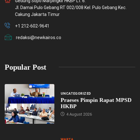
Gedung Sopo Marpingkir HKBP Lt. 6.
Jl. Damai Pulo Gebang RT 002/008 Kel. Pulo Gebang Kec.
Cakung Jakarta Timur
+1 212-602-9641
redaksi@newkairos.co
Popular Post
UNCATEGORIZED
Praeses Pimpin Rapat MPSD
HKBP
4 August 2026
WARTA