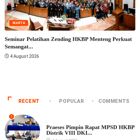
WARTA
teng Perkuat
Konven HKBP Distrik VIII DKI Jakart
4 August 2026
RECENT
POPULAR
COMMENTS
1
UNCATEGORIZED
Praeses Pimpin Rapat MPSD HKBP
Distrik VIII DKI...