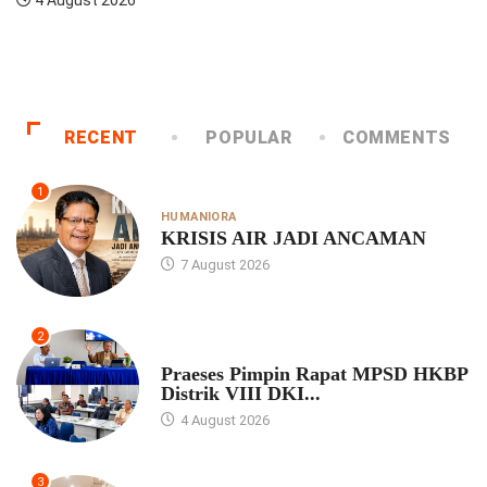
BP Pulo Jahe Berkonsultasi Dengan Praeses
BP...
 August 2026
RECENT
POPULAR
COMMENTS
1
HUMANIORA
KRISIS AIR JADI ANCAMAN
7 August 2026
2
UNCATEGORIZED
Praeses Pimpin Rapat MPSD HKBP
Distrik VIII DKI...
4 August 2026
3