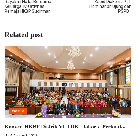
Rayakan Natal Bersama
Kabid Diakonia Pdt.
Keluarga. Kreativitas
Tiominar br. Ujung dan
Remaja HKBP Sudirman…
PSPD…
Related post
Se
Se
4
WARTA