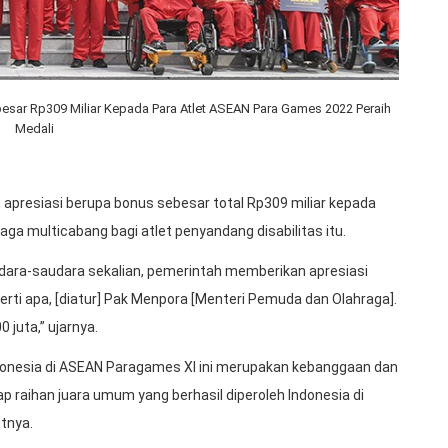
sar Rp309 Miliar Kepada Para Atlet ASEAN Para Games 2022 Peraih
Medali
presiasi berupa bonus sebesar total Rp309 miliar kepada
raga multicabang bagi atlet penyandang disabilitas itu.
audara-saudara sekalian, pemerintah memberikan apresiasi
rti apa, [diatur] Pak Menpora [Menteri Pemuda dan Olahraga].
juta,” ujarnya.
ndonesia di ASEAN Paragames XI ini merupakan kebanggaan dan
p raihan juara umum yang berhasil diperoleh Indonesia di
tnya.