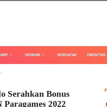
HKBP
EKONOMI
KESEHATAN
PARENTING
o…
do Serahkan Bonus
N Paragames 2022