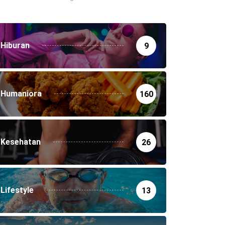
Hiburan
9
Humaniora
160
Kesehatan
26
Lifestyle
13