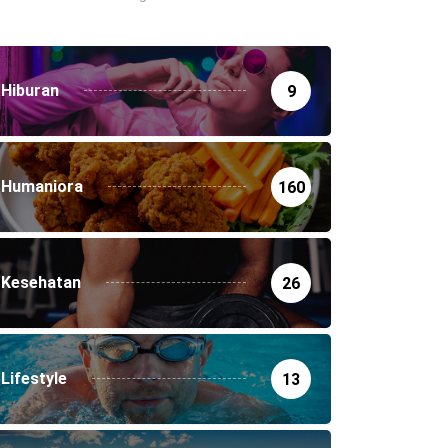
Hiburan
9
Humaniora
160
Kesehatan
26
Lifestyle
13