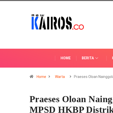
HOME
BERITA
Home
Warta
Praeses Oloan Nainggo
Praeses Oloan Nain
MPSD HKBP Distrik