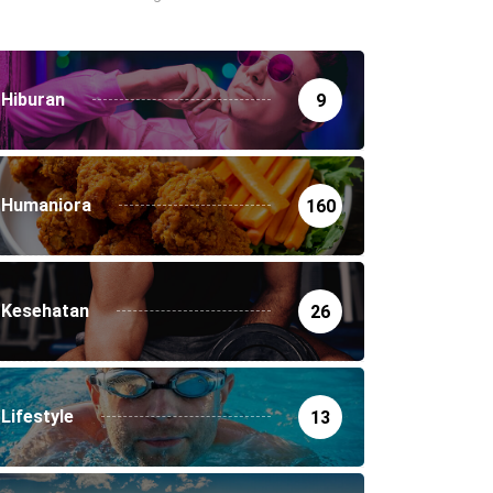
Hiburan
9
Humaniora
160
Kesehatan
26
Lifestyle
13