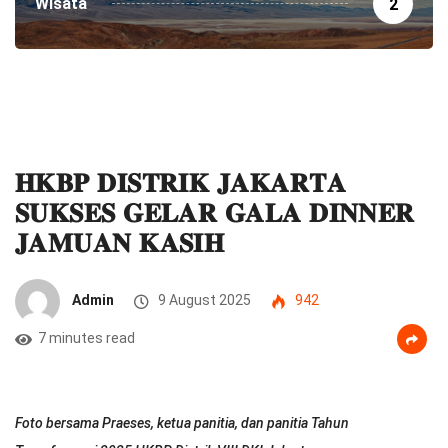
Wisata
2
𝐇𝐊𝐁𝐏 𝐃𝐈𝐒𝐓𝐑𝐈𝐊 𝐉𝐀𝐊𝐀𝐑𝐓𝐀
𝐒𝐔𝐊𝐒𝐄𝐒 𝐆𝐄𝐋𝐀𝐑 𝐆𝐀𝐋𝐀 𝐃𝐈𝐍𝐍𝐄𝐑
𝐉𝐀𝐌𝐔𝐀𝐍 𝐊𝐀𝐒𝐈𝐇
Admin
9 August 2025
942
7 minutes read