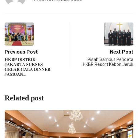
Previous Post
Next Post
𝐇𝐊𝐁𝐏 𝐃𝐈𝐒𝐓𝐑𝐈𝐊
Pisah Sambut Pendeta
𝐉𝐀𝐊𝐀𝐑𝐓𝐀 𝐒𝐔𝐊𝐒𝐄𝐒
HKBP Resort Kebon Jeruk
𝐆𝐄𝐋𝐀𝐑 𝐆𝐀𝐋𝐀 𝐃𝐈𝐍𝐍𝐄𝐑
𝐉𝐀𝐌𝐔𝐀𝐍…
Related post