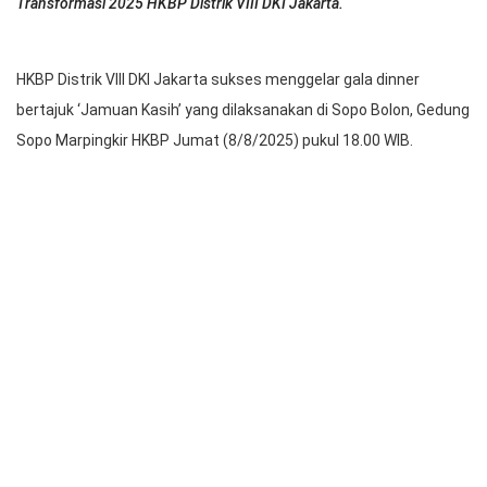
Foto bersama Praeses, ketua panitia, dan panitia Tahun
Transformasi 2025 HKBP Distrik VIII DKI Jakarta.
HKBP Distrik VIII DKI Jakarta sukses menggelar gala dinner
bertajuk ‘Jamuan Kasih’ yang dilaksanakan di Sopo Bolon, Gedung
Sopo Marpingkir HKBP Jumat (8/8/2025) pukul 18.00 WIB.