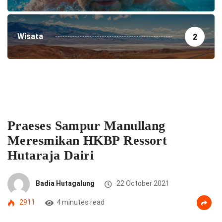
Wisata
2
Praeses Sampur Manullang
Meresmikan HKBP Ressort
Hutaraja Dairi
Badia Hutagalung
22 October 2021
2911
4 minutes read