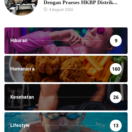
Dengan Praeses HKBP Distrik...
4 August 2026
Hiburan
9
Humaniora
160
Kesehatan
26
Lifestyle
13