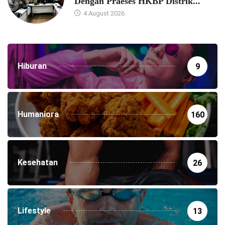
Dengan Praeses HKBP Distrik...
4 August 2026
Hiburan
9
Humaniora
160
Kesehatan
26
Lifestyle
13