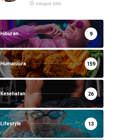
4 August 2026
Hiburan
9
Humaniora
159
Kesehatan
26
Lifestyle
13