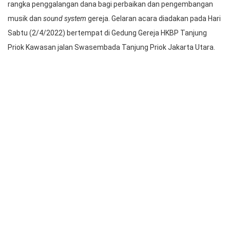
Penampilan Grup Tabege Angklung
HKBP Tanjung Priok menggelar Ibadah dan Malam Pujian dalam
rangka penggalangan dana bagi perbaikan dan pengembangan
musik dan
sound system
gereja. Gelaran acara diadakan pada Hari
Sabtu (2/4/2022) bertempat di Gedung Gereja HKBP Tanjung
Priok Kawasan jalan Swasembada Tanjung Priok Jakarta Utara.