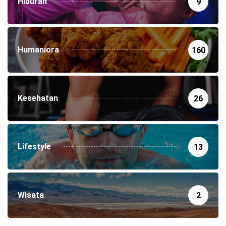
Hiburan
9
Humaniora
160
Kesehatan
26
Lifestyle
13
Wisata
2