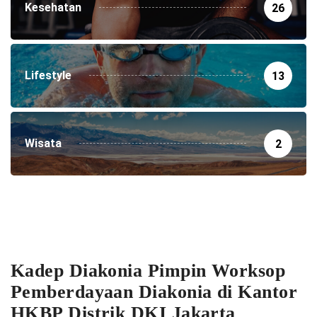
Kesehatan
26
Lifestyle
13
Wisata
2
Kadep Diakonia Pimpin Worksop
Pemberdayaan Diakonia di Kantor
HKBP Distrik DKI Jakarta