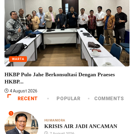
WARTA
Seminar Pelatihan Zending HKBP Menteng Perkuat
Semangat...
4 August 2026
RECENT
POPULAR
COMMENTS
1
HUMANIORA
KRISIS AIR JADI ANCAMAN
7 August 2026