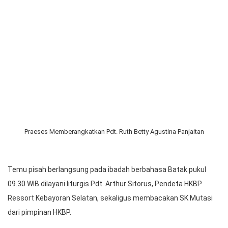
Praeses HKBP Distrik VIII DKI Jakarta Pdt. Bernard Manik
memimpin ibadah Minggu Estomihi sekaligus temu pisah atau
pemberangkatan dan pelantikan pendeta fungsional di HKBP
Ressort Kebayoran Selatan (11/2/2024) bertempat di gedung
gereja kawasan Jl. Asem II Cipete, Jakarta Selatan.