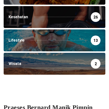
Kesehatan
26
Lifestyle
13
Wisata
2
Praeses Bernard Manik Pimpin