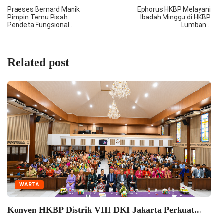
Praeses Bernard Manik
Ephorus HKBP Melayani
Pimpin Temu Pisah
Ibadah Minggu di HKBP
Pendeta Fungsional…
Lumban…
Related post
WARTA
Seminar Pelatihan Zend
Semangat...
4 August 2026