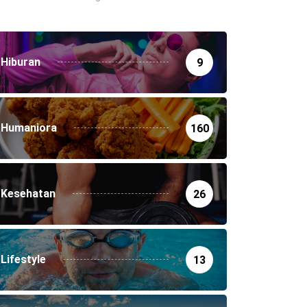
Hiburan
9
Humaniora
160
Kesehatan
26
Lifestyle
13