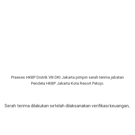
Praeses HKBP Distrik VIII DKI Jakarta pimpin serah terima jabatan
Pendeta HKBP Jakarta Kota Resort Petojo.
Serah terima dilakukan setelah dilaksanakan verifikasi keuangan,
program dan aset, oleh Tim Verifikasi Distrik VIII DKI Jakarta. Hasil
verifikasi dibacakan Pdt. Sakarias Simanjuntak, M.PAK., sebagai
sekretaris distrik. Dilanjutkan pembacaan rekomendasi dan