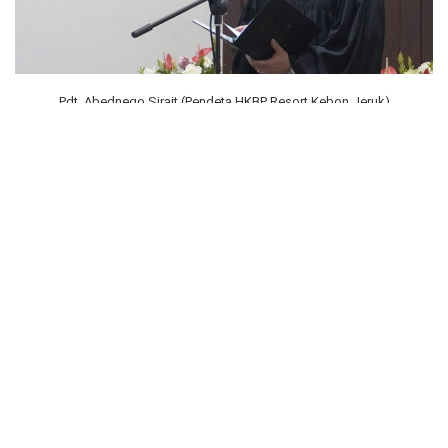
Pdt. Abednego Sirait (Pendeta HKBP Resort Kebon Jeruk)
Rangkaian kegiatan konven diawali dengan ibadah dilayani liturgis
Pdt. Abednego Sirait (Pendeta HKBP Resort Kebon Jeruk), doa
syafaat Pdt. Agustinus Nainggolan (Pendeta HKBP Resort
Kalideres) dan khotbah disampaikan Pdt. Maridup Purba
(Pendeta HKBP Resort Kapuk).