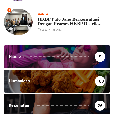
4
WARTA
HKBP Pulo Jahe Berkonsultasi
Dengan Praeses HKBP Distrik...
4 August 2026
Hiburan
9
Humaniora
160
Kesehatan
26