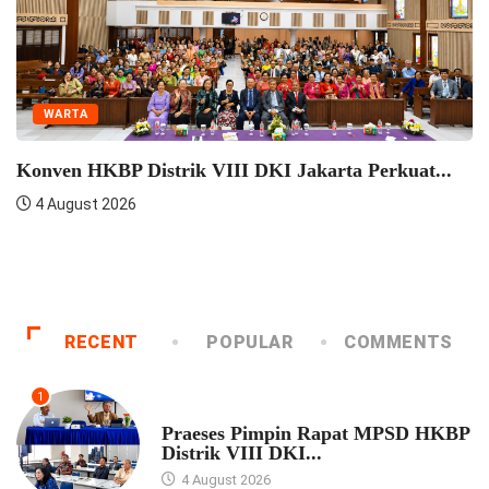
WARTA
HKBP Pulo Jahe Berkonsultasi Dengan Praeses
HKBP...
4 August 2026
RECENT
POPULAR
COMMENTS
1
UNCATEGORIZED
Praeses Pimpin Rapat MPSD HKBP
Distrik VIII DKI...
4 August 2026