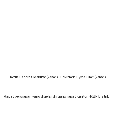
teknis pelaksanaan festival.
Praeses HKBP Distrik VIII DKI Jakarta Pdt. Bernard Manik
didampingi Kabid Koinonia Pdt. Ridoi Batubara hadir serta
memberi arahan dan dukungan bagi panitia agar mempersiapkan
teknis pelaksanaan festival yang akan diselenggarakan di Sopo
Bolon Gedung Sopo Marpingkir HKBP, Kawasan Pulo Gebang
Cakung Jakarta Timur. Festival paduan suara akan berlangsung
pada Hari Kamis 4 Mei 2023 pukul 08.00-19.00 WIB.