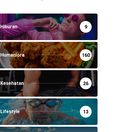
Hiburan
9
Humaniora
160
Kesehatan
26
Lifestyle
13