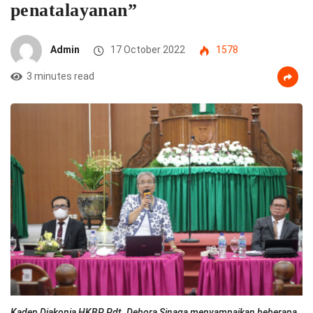
penatalayanan”
Admin
17 October 2022
1578
3 minutes read
Kadep Diakonia HKBP Pdt. Debora Sinaga menyampaikan beberapa