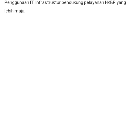
Secara khusus bagi HKBP, tugas Penatalayanan
(
Hajuarabagason
) melingkupi penataan: Kemampuan
kepemimpinan (
leadership capability
), Sumber Daya Manusia
(SDM) Pelayan HKBP, Keuangan untuk mewujudkan
penatalayanan keuangan dan aset HKBP yang transparan dan
akuntabel, Tata kelola gereja termasuk organisasi untuk
mewujudkan tata kelola gereja yang baik (
Good Church
Governance
), Administrasi untuk mewujudkan penatalayanan
Administrasi HKBP yang modern melalui peningkatan
Penggunaan IT, Infrastruktur pendukung pelayanan HKBP yang
lebih maju.