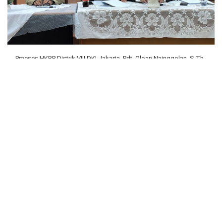
Praeses HKBP Distrik VIII DKI Jakarta, Pdt. Oloan Nainggolan, S.Th.,
memberikan bimbingan dan arahan terkait hasil verifikasi keuangan
dan aset HKBP Sukapura Resort Menteng.
Acara dilaksanakan di HKBP Sukapura, Jumat (17/10/2025) pukul
17:00 WIB, diawali ibadah, kemudian pembacaan SK oleh Pdt.
Sakarias Simanjuntak, S.Th., M.PAK., sebagai Sekretaris Distrik
Jakarta.
Sedangkan verifikasi keuangan dan aset oleh Tim Verifikasi
Distrik, telah dilaksanakan sehari sebelumnya (16/10) pukul 10:00
WIB hingga 17:00 WIB. Tim Verifikasi yang hadir, St. Ir. Res Roberto
Sinurat, Ketua Tim Monitoring dan Evaluasi (Monev) Distrik