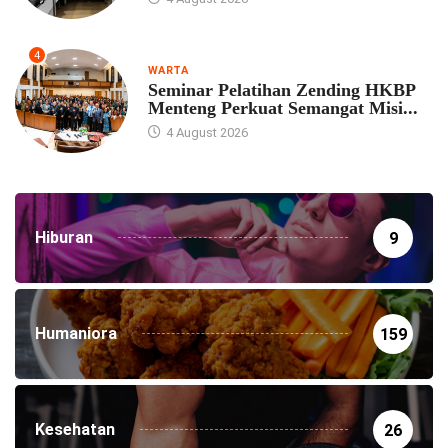
4
WARTA
Seminar Pelatihan Zending HKBP
Menteng Perkuat Semangat Misi...
4 August 2026
Hiburan
9
Humaniora
159
Kesehatan
26