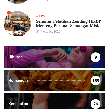
4
WARTA
Seminar Pelatihan Zending HKBP
Menteng Perkuat Semangat Misi...
4 August 2026
Hiburan
9
Humaniora
159
Kesehatan
26