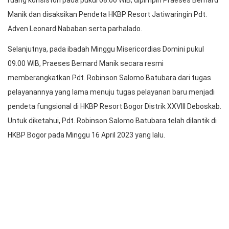
Praeses HKBP Distrik VIII DKI Jakarta Pdt. Bernard Manik
memimpin acara pemberangkatan dan pelantikan atau temu
pisah pimpinan jemaat HKBP Cilincing Resort Jatiwaringin,
Minggu (23/4/2023).
Rangkaian acara diawali serah terima jabatan pimpinan jemaat
HKBP Cilincing dari Pdt. Robinson Salomo Batubara kepada Pdt.
Arnes Samuel Simanjuntak. Serah terima jabatan berlangsung di
ruang konsistori pada pukul 08.00 WIB, dipimpin Praeses Bernard
Manik dan disaksikan Pendeta HKBP Resort Jatiwaringin Pdt.
Adven Leonard Nababan serta parhalado.
Selanjutnya, pada ibadah Minggu Misericordias Domini pukul
09.00 WIB, Praeses Bernard Manik secara resmi
memberangkatkan Pdt. Robinson Salomo Batubara dari tugas
pelayanannya yang lama menuju tugas pelayanan baru menjadi