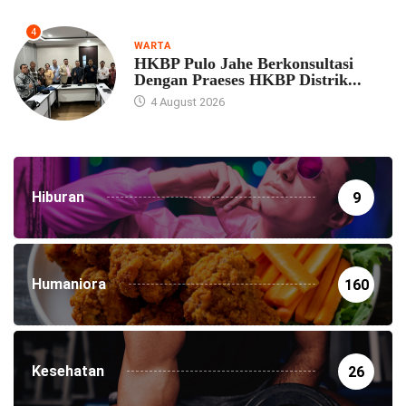
4
WARTA
HKBP Pulo Jahe Berkonsultasi
Dengan Praeses HKBP Distrik...
4 August 2026
Hiburan
9
Humaniora
160
Kesehatan
26