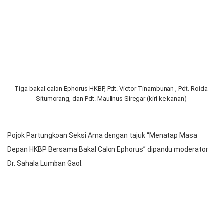
Pojok Partungkoan Seksi Ama HKBP Menteng, Sabtu (9/11/2024)
mulai pukul 09.00 WIB hingga 12.00 WIB. Acara ini digelar sebagai
bagian dari program Pesta Parheheon Ama HKBP Menteng
Ressort Menteng Jakarta.
Tiga bakal calon Ephorus HKBP, Pdt. Victor Tinambunan , Pdt. Roida