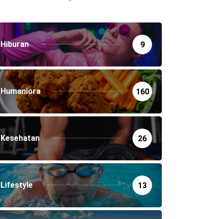
Hiburan
9
Humaniora
160
Kesehatan
26
Lifestyle
13