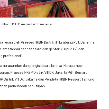
I Humbang Pdt. Daminna Lumbansiantar
a resmi oleh Praeses HKBP Distrik III Humbang Pdt. Daminna
amatanmu dengan takut dan gentar” (Filipi 2:12) dan
g profesional.”
ra narasumber dan pengisi acara lainnya. Narasumber
unan, Praeses HKBP Distrik VIII DKI Jakarta Pdt. Bernard
Distrik VIII DKI Jakarta dan Pendeta HKBP Ressort Tanjung
hotbah pada ibadah penutupan.