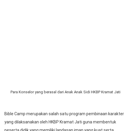
Anak Sekolah Minggu (ASM) Gereja Huria Kristen Batak Protestan
(HKBP) Kramat Jati, Jakarta Timur, mengikuti Bible Camp selama
4 hari, 30 Juni 2026 sampai 3 Juli 2026. Kegiatan yang digelar di
HKBP Kramat Jati ini bertujuan untuk mendalami Alkitab dan
menjauhkan anak-anak dari ketergantungan handphone selama
liburan sekolah. Anak-anak sekolah minggu melaksanakan
camping
di Kawasan Gereja selama 4 hari.