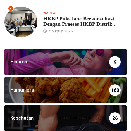
4
WARTA
HKBP Pulo Jahe Berkonsultasi
Dengan Praeses HKBP Distrik...
4 August 2026
Hiburan
9
Humaniora
160
Kesehatan
26