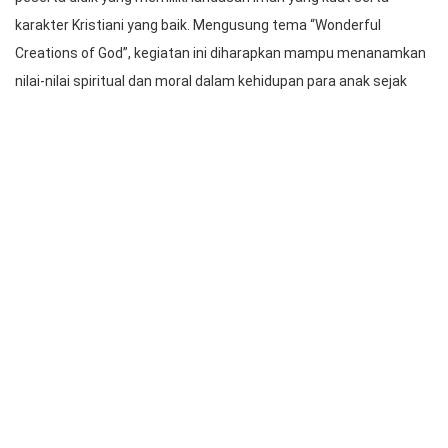
Para Konselor yang berasal dari Anak Anak Sidi HKBP Kramat Jati
Bible Camp merupakan salah satu program pembinaan karakter
yang dilaksanakan oleh HKBP Kramat Jati guna membentuk
peserta didik yang memiliki landasan iman yang kuat serta
karakter Kristiani yang baik. Mengusung tema “Wonderful
Creations of God”, kegiatan ini diharapkan mampu menanamkan
nilai-nilai spiritual dan moral dalam kehidupan para anak sejak
usia dini.