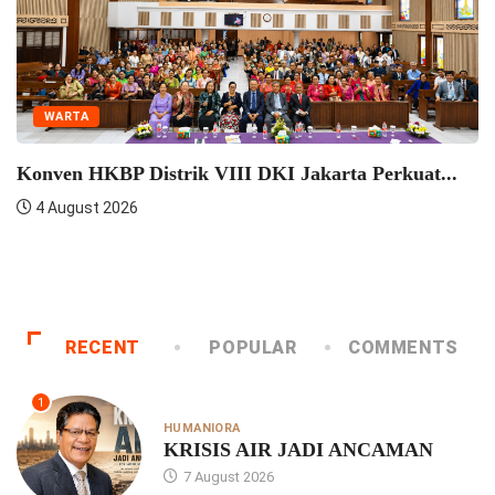
WARTA
Seminar Pelatih
Semangat...
4 August 2026
erkonsultasi Dengan Praeses
RECENT
POPULAR
COMMENTS
1
HUMANIORA
KRISIS AIR JADI ANCAMAN
7 August 2026