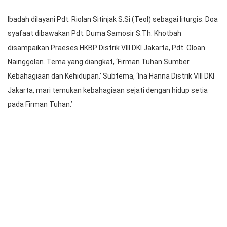
Foto bersama sebelum dimulai ibadah Ina Hanna Distrik VIII Jakarta.
Ibadah dilayani Pdt. Riolan Sitinjak S.Si (Teol) sebagai liturgis. Doa
syafaat dibawakan Pdt. Duma Samosir S.Th. Khotbah
disampaikan Praeses HKBP Distrik VIII DKI Jakarta, Pdt. Oloan
Nainggolan. Tema yang diangkat, ‘Firman Tuhan Sumber
Kebahagiaan dan Kehidupan.’ Subtema, ‘Ina Hanna Distrik VIII DKI
Jakarta, mari temukan kebahagiaan sejati dengan hidup setia