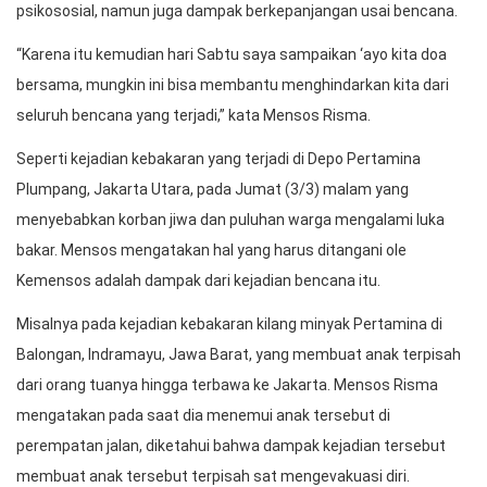
Menteri Sosial Tri Rismaharini di Graha Aneka Bhakti
Kementerian Sosial Jakarta, Senin, menyebut banyaknya prediksi
mengenai potensi bencana alam, membuatnya khawatir pada
masyarakat yang bisa menjadi korban.
Menurut Mensos, bencana di Indonesia berdampak besar pada
kesejahteraan anak-anak di kemudian hari. Kemensos tidak
hanya sekedar menangani pengungsi, dan member dukungan
psikososial, namun juga dampak berkepanjangan usai bencana.
“Karena itu kemudian hari Sabtu saya sampaikan ‘ayo kita doa
bersama, mungkin ini bisa membantu menghindarkan kita dari
seluruh bencana yang terjadi,” kata Mensos Risma.
Seperti kejadian kebakaran yang terjadi di Depo Pertamina
Plumpang, Jakarta Utara, pada Jumat (3/3) malam yang
menyebabkan korban jiwa dan puluhan warga mengalami luka