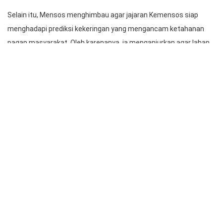
bakar. Mensos mengatakan hal yang harus ditangani ole
Kemensos adalah dampak dari kejadian bencana itu.
Misalnya pada kejadian kebakaran kilang minyak Pertamina di
Balongan, Indramayu, Jawa Barat, yang membuat anak terpisah
dari orang tuanya hingga terbawa ke Jakarta. Mensos Risma
mengatakan pada saat dia menemui anak tersebut di
perempatan jalan, diketahui bahwa dampak kejadian tersebut
membuat anak tersebut terpisah sat mengevakuasi diri.
Selain itu, Mensos menghimbau agar jajaran Kemensos siap
menghadapi prediksi kekeringan yang mengancam ketahanan
pagan masyarakat. Oleh karenanya, ia menganjurkan agar lahan
balai-balai milik Kemensos menjadi produktif dengan tanaman
sayur-sayuran.
Doa bersama diikuti oleh seluruh jajaran Kementerian Sosial,
dipimpin oleh lima pemuka agama.