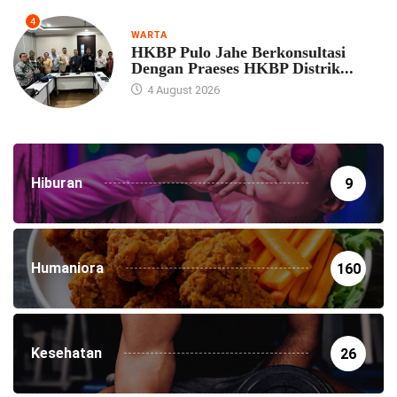
4
WARTA
HKBP Pulo Jahe Berkonsultasi
Dengan Praeses HKBP Distrik...
4 August 2026
Hiburan
9
Humaniora
160
Kesehatan
26