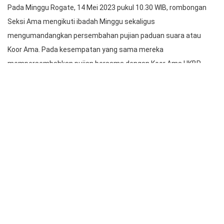
Pdt. Henry Jufri Manalu
Pada Minggu Rogate, 14 Mei 2023 pukul 10.30 WIB, rombongan
Seksi Ama mengikuti ibadah Minggu sekaligus
mengumandangkan persembahan pujian paduan suara atau
Koor Ama. Pada kesempatan yang sama mereka
mempersembahkan pujian bersama dengan Koor Ama HKBP
Kertanegara dengan judul
“Nang Gumalungsang.”