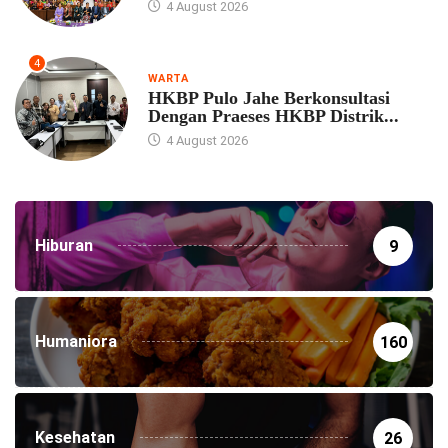
4 August 2026
4
WARTA
HKBP Pulo Jahe Berkonsultasi
Dengan Praeses HKBP Distrik...
4 August 2026
Hiburan
9
Humaniora
160
Kesehatan
26