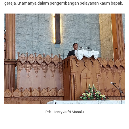
Seksi Ama HKBP Pulomas Jakarta Timur mengadakan kunjungan
gerejawi ke HKBP Kartenagara Semarang Jawa Tengah.
Kunjungan diadakan pada Sabtu-Minggu, 13-14 Mei 2023.
Menurut Pendeta HKBP Ressort Pulomas Pdt. Henry J. Manalu
kepada newkairos.co (14/5/2023) kunjungan ini merupakan
bagian dari program pelayanan Seksi Ama HKBP Pulomas dalam
membina kerjasama dan kesehatian pelayanan dengan gereja-
gereja, utamanya dalam pengembangan pelayanan kaum bapak.