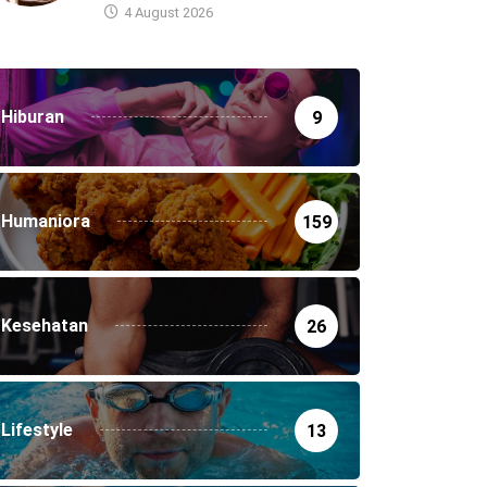
4 August 2026
Hiburan
9
Humaniora
159
Kesehatan
26
Lifestyle
13