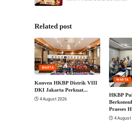
Related post
WARTA
WARTA
ven HKBP Distrik VIII
 Jakarta Perkuat...
HKBP Pulo Jahe
August 2026
Berkonsultasi Dengan
Praeses HKBP...
4 August 2026