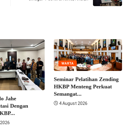
WARTA
WARTA
Seminar Pelatihan Zending
Konven HKBP Distri
HKBP Menteng Perkuat
DKI Jakarta Perkuat.
Semangat...
4 August 2026
4 August 2026